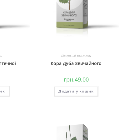
ни
Лікарські рослини
птечної
Кора Дуба Звичайного
грн.
49.00
ик
Додати у кошик