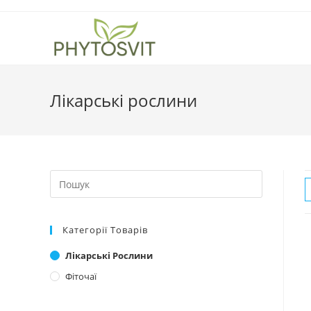
Перейти
до
вмісту
Лікарські рослини
Search
this
website
Категорії Товарів
Лікарські Рослини
Фіточаї