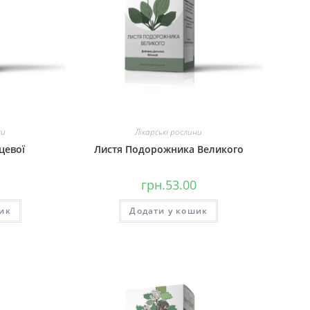
ни
Лікарські рослини
цевої
Листя Подорожника Великого
грн.
53.00
ик
Додати у кошик