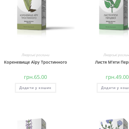
Лікарські рослини
Лікарські росли
Кореневище Аїру Тростинного
Листя М’яти Пер
грн.
65.00
грн.
49.00
Додати у кошик
Додати у кош