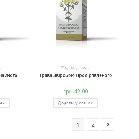
ни
Лікарські рослини
чайного
Трава Звіробою Продірявленого
грн.
42.00
ик
Додати у кошик
1
2