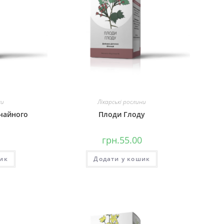
ни
Лікарські рослини
чайного
Плоди Глоду
грн.
55.00
ик
Додати у кошик