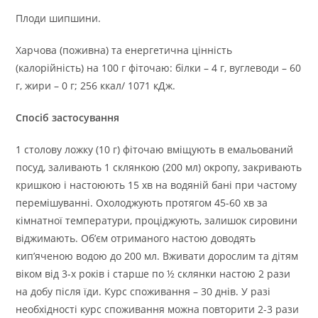
Плоди шипшини.
Харчова (поживна) та енергетична цінність
(калорійність) на 100 г фіточаю: білки – 4 г, вуглеводи – 60
г, жири – 0 г; 256 ккал/ 1071 кДж.
Спосіб застосування
1 столову ложку (10 г) фіточаю вміщують в емальований
посуд, заливають 1 склянкою (200 мл) окропу, закривають
кришкою і настоюють 15 хв на водяній бані при частому
перемішуванні. Охолоджують протягом 45-60 хв за
кімнатної температури, проціджують, залишок сировини
віджимають. Об’єм отриманого настою доводять
кип’яченою водою до 200 мл. Вживати дорослим та дітям
віком від 3-х років і старше по ½ склянки настою 2 рази
на добу після їди. Курс споживання – 30 днів. У разі
необхідності курс споживання можна повторити 2-3 рази