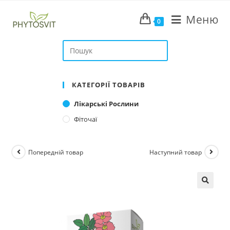
Перейти
Меню
до
0
вмісту
Search
this
website
КАТЕГОРІЇ ТОВАРІВ
Лікарські Рослини
Фіточаї
Попередній товар
Наступний товар
🔍