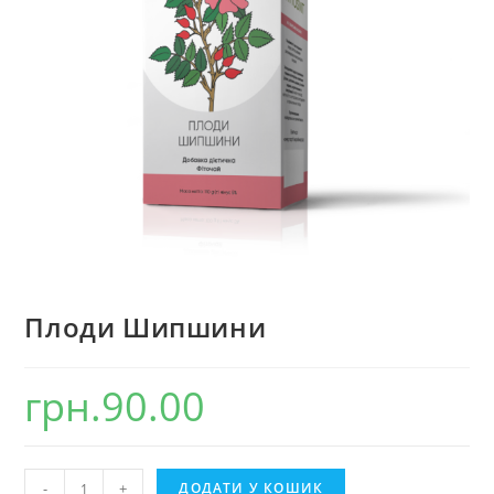
Плоди Шипшини
грн.
90.00
Плоди
-
+
ДОДАТИ У КОШИК