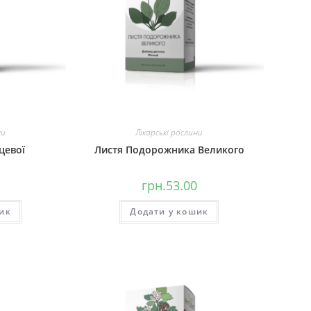
ни
Лікарські рослини
цевої
Листя Подорожника Великого
грн.
53.00
ик
Додати у кошик