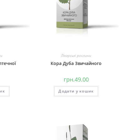
ни
Лікарські рослини
птечної
Кора Дуба Звичайного
грн.
49.00
ик
Додати у кошик