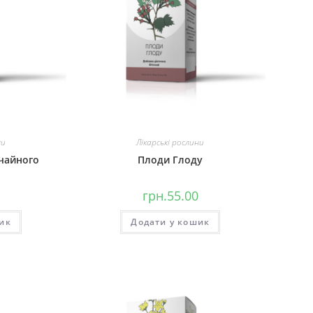
ни
Лікарські рослини
чайного
Плоди Глоду
грн.
55.00
ик
Додати у кошик