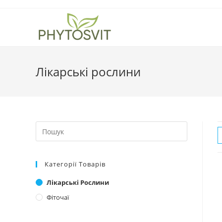
Перейти
до
вмісту
Лікарські рослини
Search
this
website
Категорії Товарів
Лікарські Рослини
Фіточаї