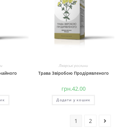
ни
Лікарські рослини
чайного
Трава Звіробою Продірявленого
грн.
42.00
ик
Додати у кошик
1
2