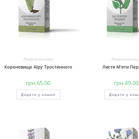
Лікарські рослини
Лікарські росли
Кореневище Аїру Тростинного
Листя М’яти Пер
грн.
65.00
грн.
49.00
Додати у кошик
Додати у кош