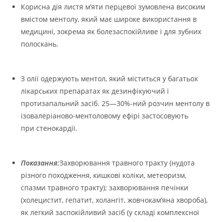
Корисна дія листя м’яти перцевої зумовлена високим
вмістом ментолу, який має широке використання в
медицині, зокрема як болезаспокійливе і для зубних
полоскань.
З олії одержують ментол, який міститься у багатьох
лікарських препаратах як дезинфікуючий і
протизапальний засіб. 25—30%-ний розчин ментолу в
ізовалеріаново-ментоловому ефірі застосовують
при стенокардії.
Показання:
Захворювання травного тракту (нудота
різного походження, кишкові коліки, метеоризм,
спазми травного тракту); захворювання печінки
(холецистит, гепатит, холангіт, жовчокам’яна хвороба),
як легкий заспокійливий засіб (у складі комплексної