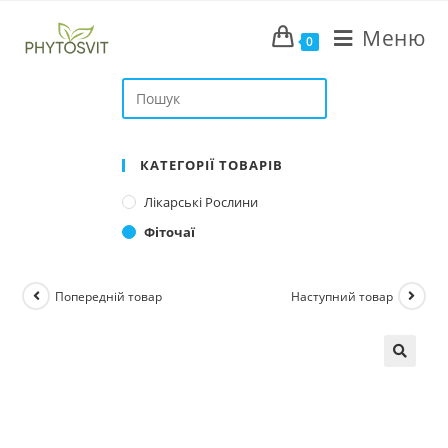
Перейти
Меню
до
0
вмісту
Search
this
website
КАТЕГОРІЇ ТОВАРІВ
Лікарські Рослини
Фіточаї
Попередній товар
Наступний товар
🔍