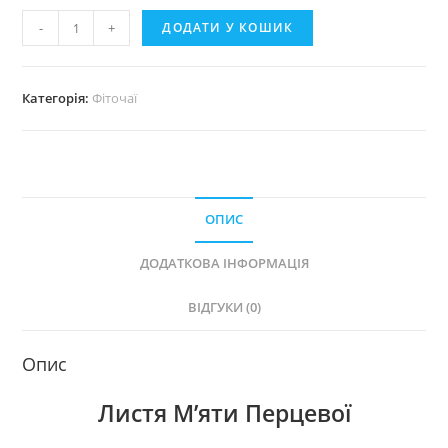
Фіточай
-
+
ДОДАТИ У КОШИК
"Листя
М'яти
Перцевої"
Категорія:
Фіточаї
кількість
ОПИС
ДОДАТКОВА ІНФОРМАЦІЯ
ВІДГУКИ (0)
Опис
Листя М’яти Перцевої